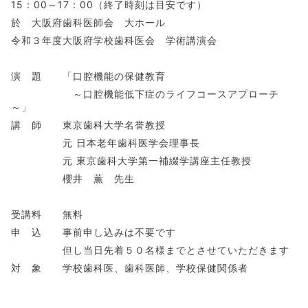
15：00～17：00（終了時刻は目安です）
於 大阪府歯科医師会 大ホール
令和３年度大阪府学校歯科医会 学術講演会
演 題 「口腔機能の保健教育
～口腔機能低下症のライフコースアプローチ
～」
講 師 東京歯科大学名誉教授
元 日本老年歯科医学会理事長
元 東京歯科大学第一補綴学講座主任教授
櫻井 薫 先生
受講料 無料
申 込 事前申し込みは不要です
但し当日先着５０名様までとさせていただきます
対 象 学校歯科医、歯科医師、学校保健関係者