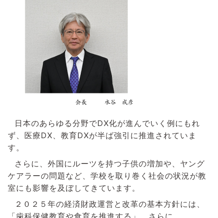
日本のあらゆる分野で
DX
化が進んでいく例にもれ
ず、医療
DX
、教育
DX
が半ば強引に推進されていま
す。
さらに、外国にルーツを持つ子供の増加や、ヤング
ケアラーの問題など、学校を取り巻く社会の状況が教
室にも影響を及ぼしてきています。
２０２５年の経済財政運営と改革の基本方針には、
「歯科保健教育や食育を推進する」、さらに