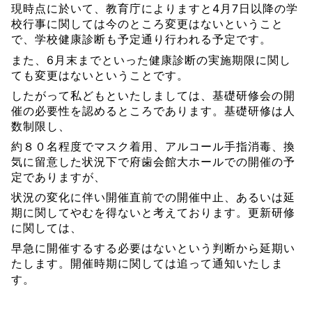
4
7
現時点に於いて、教育庁によりますと
月
日以降の学
校行事に関しては今のところ変更はないということ
で、
学校健康診断も予定通り行われる予定です。
6
また、
月末までといった健康診断の実施期限に関し
ても変更はないということです。
したがって私どもといたしましては、基礎研修会の開
催の必要性を認めるところであります。
基礎研修は人
数制限し、
約
８０
名程度でマスク着用、アルコール手指消毒、換
気に留意した状況下で府歯会館大ホールでの開催の予
定でありますが、
状況の変化に伴い開催直前での開催中止、あるいは延
期に関してやむを得ないと考えております。更新研修
に関しては、
早急に開催するする必要はないという判断から延期い
たします。開催時期に関しては追って通知いたしま
す。