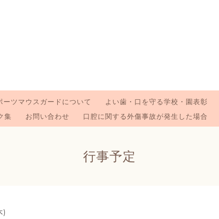
ポーツマウスガードについて
よい歯・口を守る学校・園表彰
ク集
お問い合わせ
口腔に関する外傷事故が発生した場合
行事予定
木)