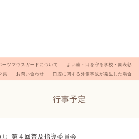
ポーツマウスガードについて
よい歯・口を守る学校・園表彰
ク集
お問い合わせ
口腔に関する外傷事故が発生した場合
行事予定
第４回普及指導委員会
(土)