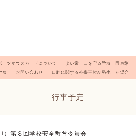
ポーツマウスガードについて
よい歯・口を守る学校・園表彰
ク集
お問い合わせ
口腔に関する外傷事故が発生した場合
行事予定
第８回学校安全教育委員会
(土)