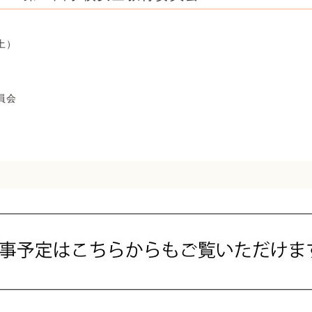
土）
員会