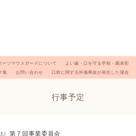
ポーツマウスガードについて
よい歯・口を守る学校・園表彰
ク集
お問い合わせ
口腔に関する外傷事故が発生した場合
行事予定
第７回事業委員会
(土)