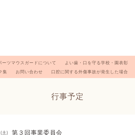
ポーツマウスガードについて
よい歯・口を守る学校・園表彰
ク集
お問い合わせ
口腔に関する外傷事故が発生した場合
行事予定
第３回事業委員会
 (土)