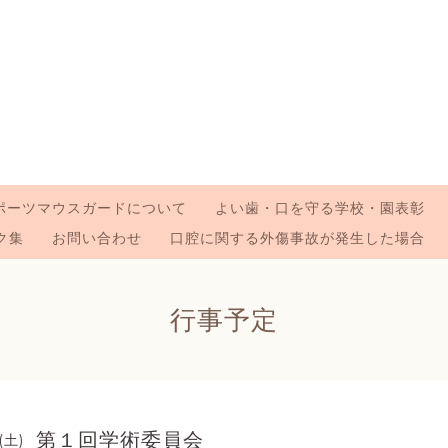
ポーツマウスガードについて
よい歯・口を守る学校・園表彰
ク集
お問い合わせ
口腔に関する外傷事故が発生した場合
行事予定
第１回学術委員会
(土)